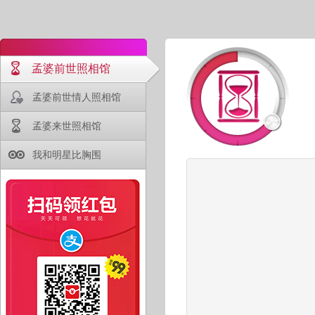
孟婆前世照相馆
孟婆前世情人照相馆
孟婆来世照相馆
我和明星比胸围