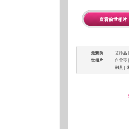
最新前
艾静晶
世相片
向雪琴
荆燕
|