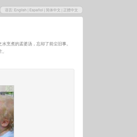
语言:
English
|
Español
|
简体中文
|
正體中文
之水烹煮的孟婆汤，忘却了前尘旧事。
片。