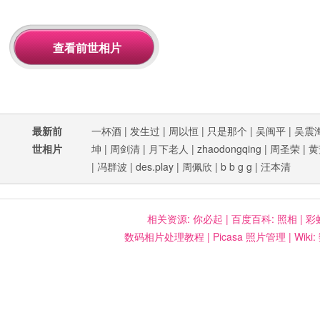
最新前
一杯酒
|
发生过
|
周以恒
|
只是那个
|
吴闽平
|
吴震
世相片
坤
|
周剑清
|
月下老人
|
zhaodongqing
|
周圣荣
|
黄
|
冯群波
|
des.play
|
周佩欣
|
b b g g
|
汪本清
相关资源:
你必起
|
百度百科: 照相
|
彩
数码相片处理教程
|
Picasa 照片管理
|
Wiki