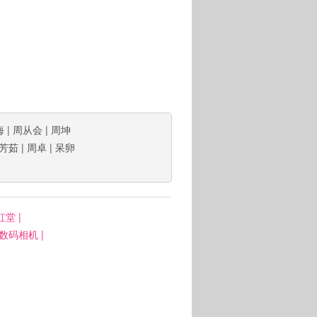
海
|
周从会
|
周坤
芳茹
|
周卓
|
呆卵
虹堂
|
: 数码相机
|