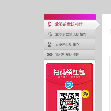
孟婆前世照相馆
孟婆前世情人照相馆
孟婆来世照相馆
我和明星比胸围