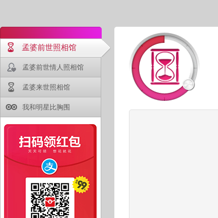
孟婆前世照相馆
孟婆前世情人照相馆
孟婆来世照相馆
我和明星比胸围