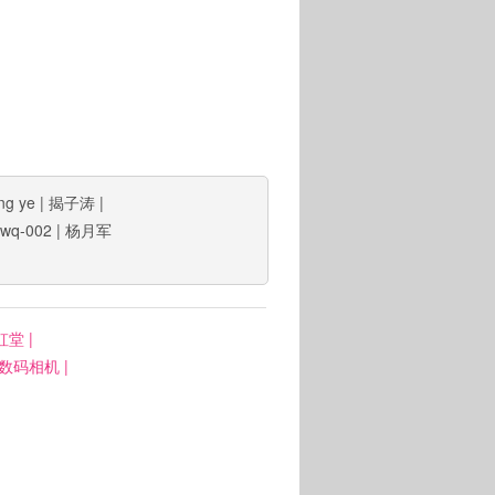
ng ye
|
揭子涛
|
wq-002
|
杨月军
虹堂
|
: 数码相机
|