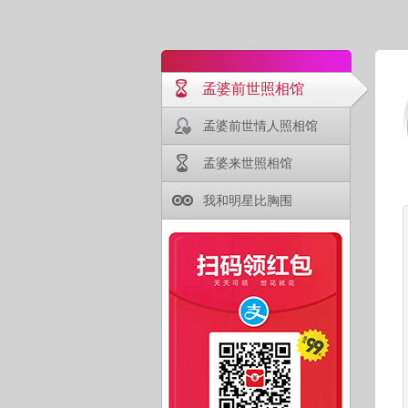
孟婆前世照相馆
孟婆前世情人照相馆
孟婆来世照相馆
我和明星比胸围