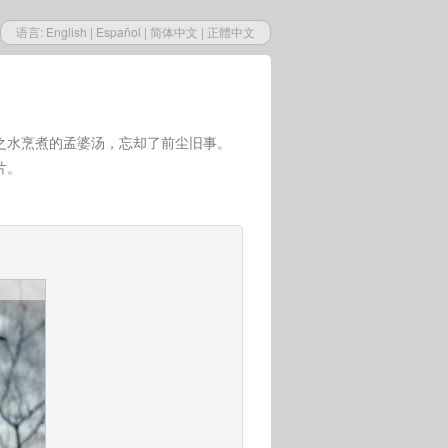
语言:
English
|
Español
|
简体中文
|
正體中文
之水烹煮的孟婆汤，忘却了前尘旧事。
片。