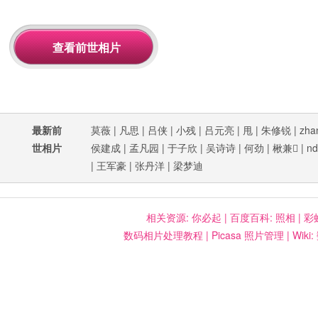
最新前
莫薇
|
凡思
|
吕侠
|
小残
|
吕元亮
|
甩
|
朱修锐
|
zha
世相片
侯建成
|
孟凡园
|
于子欣
|
吴诗诗
|
何劲
|
楸兼
|
nd
|
王军豪
|
张丹洋
|
梁梦迪
相关资源:
你必起
|
百度百科: 照相
|
彩
数码相片处理教程
|
Picasa 照片管理
|
Wiki