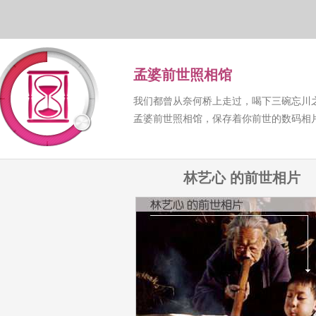
孟婆前世照相馆
我们都曾从奈何桥上走过，喝下三碗忘川
孟婆前世照相馆，保存着你前世的数码相
林艺心 的前世相片