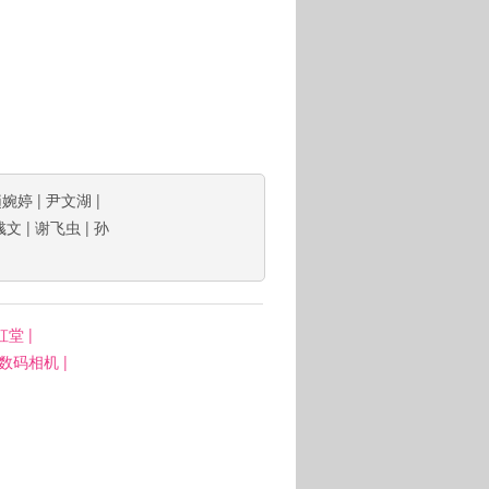
趙婉婷
|
尹文湖
|
彧文
|
谢飞虫
|
孙
虹堂
|
: 数码相机
|