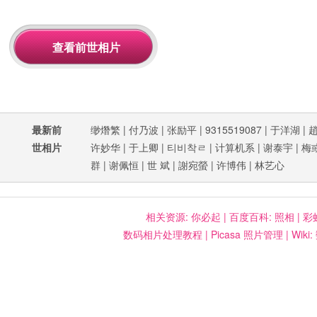
最新前
缈熸繁
|
付乃波
|
张励平
|
9315519087
|
于洋湖
|
世相片
许妙华
|
于上卿
|
티비착ㄹ
|
计算机系
|
谢泰宇
|
梅
群
|
谢佩恒
|
世 斌
|
謝宛螢
|
许博伟
|
林艺心
相关资源:
你必起
|
百度百科: 照相
|
彩
数码相片处理教程
|
Picasa 照片管理
|
Wiki