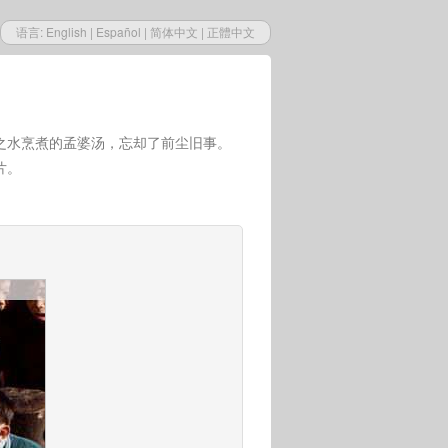
语言:
English
|
Español
|
简体中文
|
正體中文
之水烹煮的孟婆汤，忘却了前尘旧事。
片。