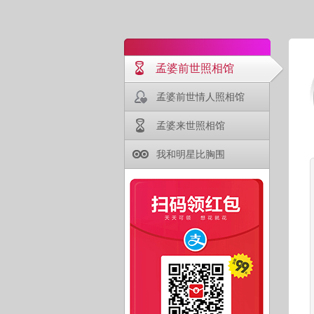
孟婆前世照相馆
孟婆前世情人照相馆
孟婆来世照相馆
我和明星比胸围