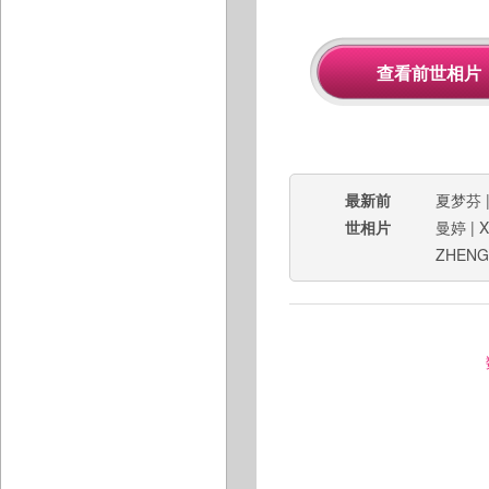
最新前
夏梦芬
世相片
曼婷
|
X
ZHENG