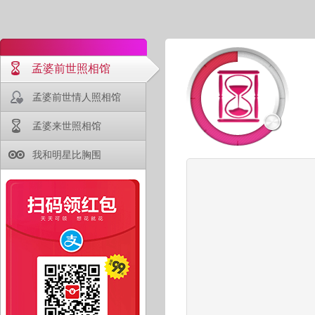
孟婆前世照相馆
孟婆前世情人照相馆
孟婆来世照相馆
我和明星比胸围