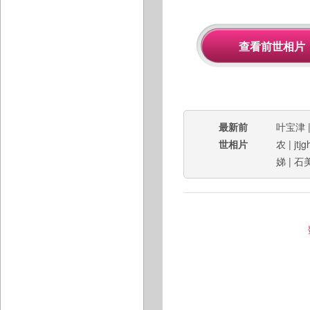
最新前
叶宝津
世相片
农
|
jtjg
娣
|
石