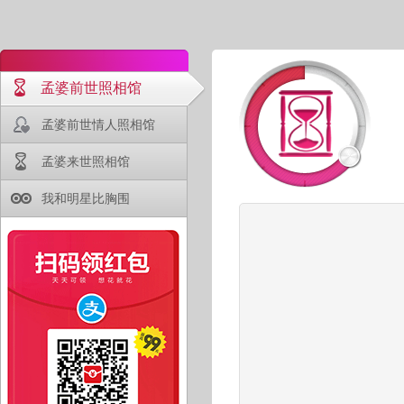
孟婆前世照相馆
孟婆前世情人照相馆
孟婆来世照相馆
我和明星比胸围