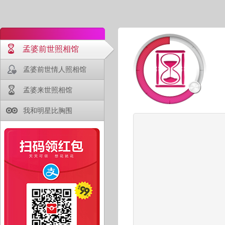
孟婆前世照相馆
孟婆前世情人照相馆
孟婆来世照相馆
我和明星比胸围