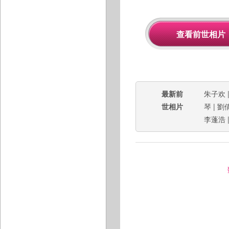
最新前
朱子欢
世相片
琴
|
劉
李蓬浩