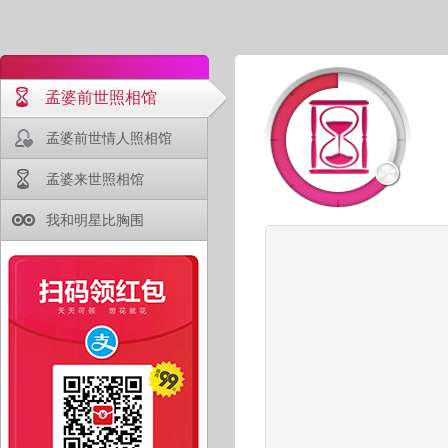
孟婆前世照相馆
孟婆前世情人照相馆
孟婆来世照相馆
我和明星比胸围