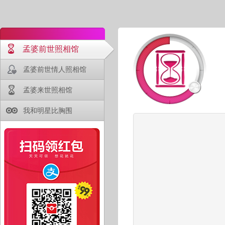
孟婆前世照相馆
孟婆前世情人照相馆
孟婆来世照相馆
我和明星比胸围