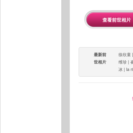
最新前
徐欣童
世相片
维珍
|
冰
|
la r