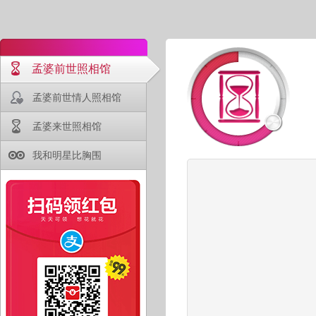
孟婆前世照相馆
孟婆前世情人照相馆
孟婆来世照相馆
我和明星比胸围