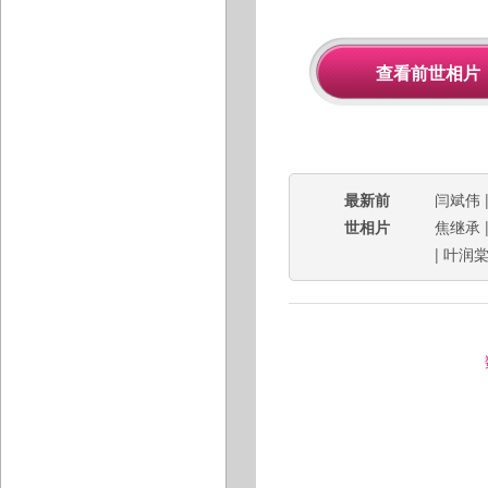
最新前
闫斌伟
世相片
焦继承
|
叶润