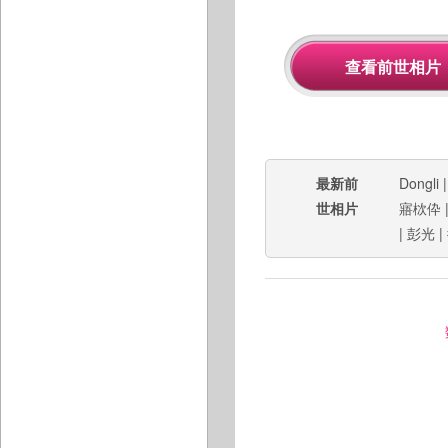
最新前
Dongli
世相片
寤栨伜
|
彭光
|