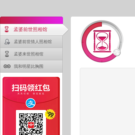
孟婆前世照相馆
孟婆前世情人照相馆
孟婆来世照相馆
我和明星比胸围