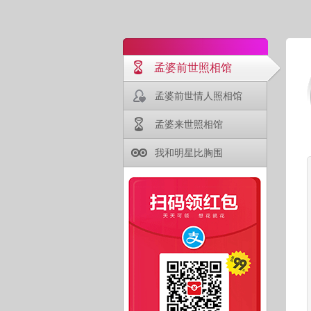
孟婆前世照相馆
孟婆前世情人照相馆
孟婆来世照相馆
我和明星比胸围