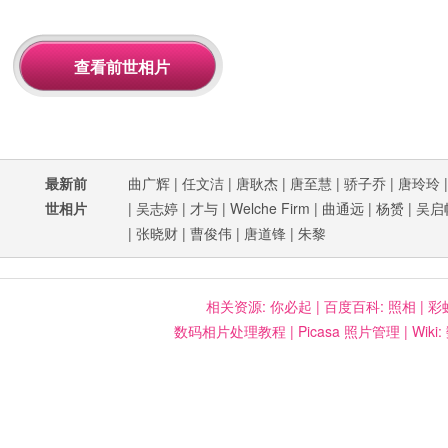
最新前
曲广辉
|
任文洁
|
唐耿杰
|
唐至慧
|
骄子乔
|
唐玲玲
世相片
|
吴志婷
|
才与
|
Welche Firm
|
曲通远
|
杨赟
|
吴启
|
张晓财
|
曹俊伟
|
唐道锋
|
朱黎
相关资源:
你必起
|
百度百科: 照相
|
彩
数码相片处理教程
|
Picasa 照片管理
|
Wiki