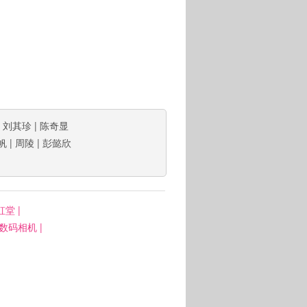
|
刘其珍
|
陈奇显
帆
|
周陵
|
彭懿欣
虹堂
|
: 数码相机
|