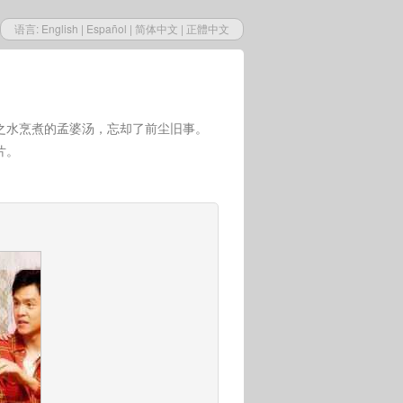
语言:
English
|
Español
|
简体中文
|
正體中文
之水烹煮的孟婆汤，忘却了前尘旧事。
片。