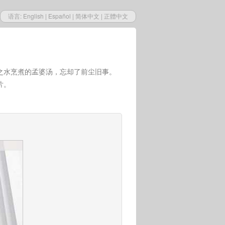
语言:
English
|
Español
|
简体中文
|
正體中文
之水烹煮的孟婆汤，忘却了前尘旧事。
片。