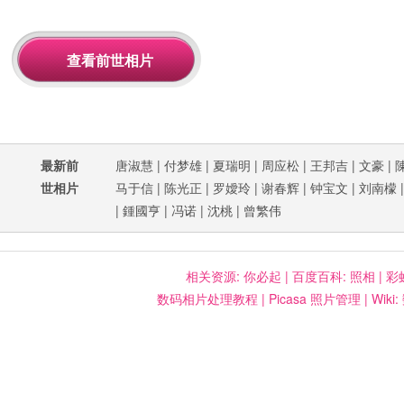
最新前
唐淑慧
|
付梦雄
|
夏瑞明
|
周应松
|
王邦吉
|
文豪
|
世相片
马于信
|
陈光正
|
罗嬡玲
|
谢春辉
|
钟宝文
|
刘南檬
|
鍾國亨
|
冯诺
|
沈桃
|
曾繁伟
相关资源:
你必起
|
百度百科: 照相
|
彩
数码相片处理教程
|
Picasa 照片管理
|
Wiki