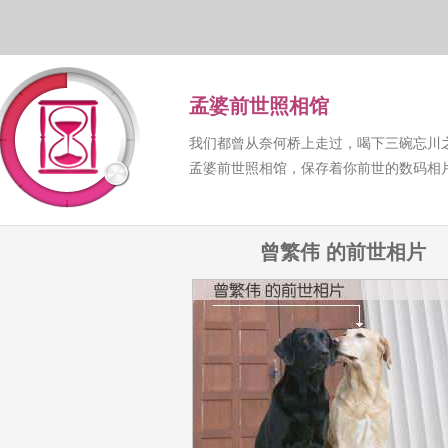
孟婆前世照相馆
我们都曾从奈何桥上走过，喝下三碗忘川
孟婆前世照相馆，保存着你前世的数码相
曾繁伟 的前世相片