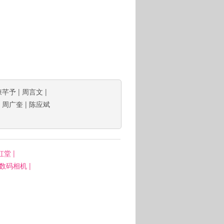
陳芊予
|
周言文
|
|
周广奎
|
陈应斌
虹堂
|
: 数码相机
|