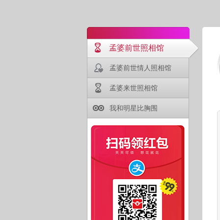
孟婆前世照相馆
孟婆前世情人照相馆
孟婆来世照相馆
我和明星比胸围