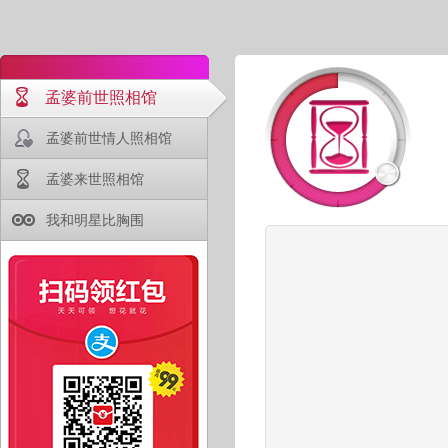
孟婆前世照相馆
孟婆前世情人照相馆
孟婆来世照相馆
我和明星比胸围