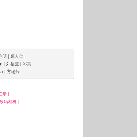
艳明
|
鄭人仁
|
an
|
刘福蕉
|
岑慧
\a
|
方瑞芳
虹堂
|
: 数码相机
|