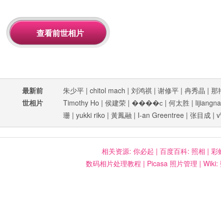
最新前
朱少平
|
chitol mach
|
刘鸿祺
|
谢修平
|
冉秀晶
|
那
世相片
Timothy Ho
|
侯建荣
|
����ϲ
|
何太胜
|
lijiangn
珊
|
yukki riko
|
黃鳳融
|
I-an Greentree
|
张目成
|
v
相关资源:
你必起
|
百度百科: 照相
|
彩
数码相片处理教程
|
Picasa 照片管理
|
Wiki