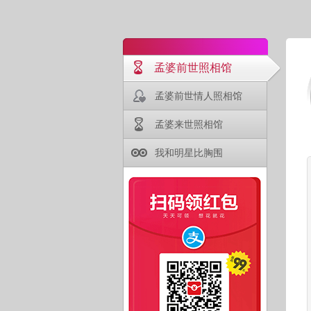
孟婆前世照相馆
孟婆前世情人照相馆
孟婆来世照相馆
我和明星比胸围