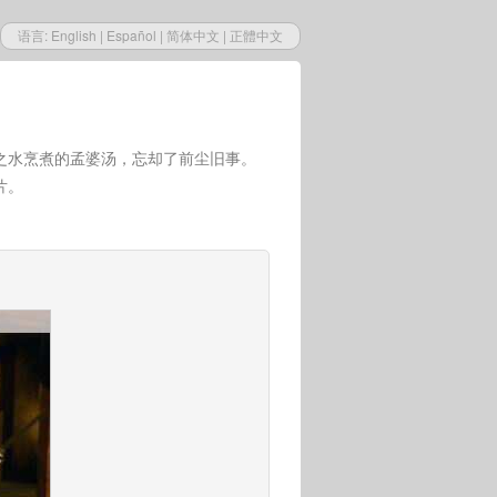
语言:
English
|
Español
|
简体中文
|
正體中文
之水烹煮的孟婆汤，忘却了前尘旧事。
片。