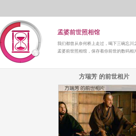
孟婆前世照相馆
我们都曾从奈何桥上走过，喝下三碗忘川
孟婆前世照相馆，保存着你前世的数码相
方瑞芳 的前世相片