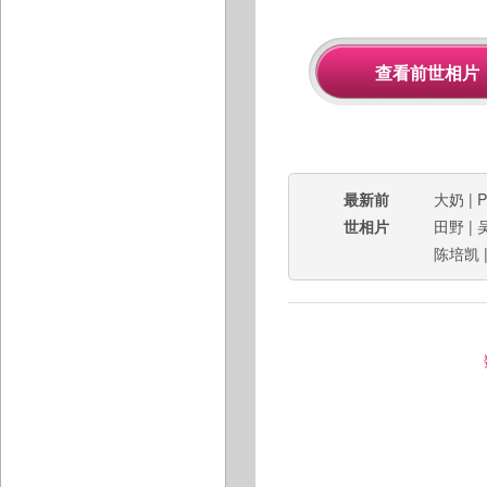
最新前
大奶
|
P
世相片
田野
|
陈培凯