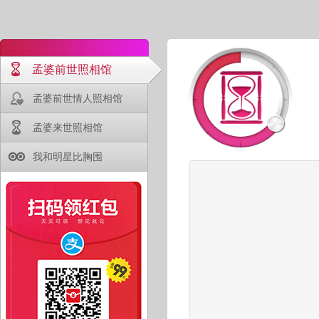
孟婆前世照相馆
孟婆前世情人照相馆
孟婆来世照相馆
我和明星比胸围