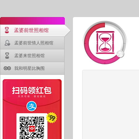
孟婆前世照相馆
孟婆前世情人照相馆
孟婆来世照相馆
我和明星比胸围