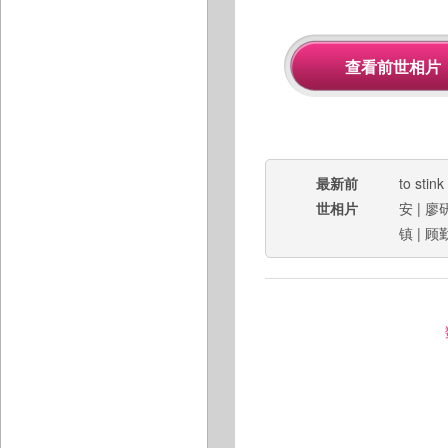
最新前
to stink
世相片
安
|
廖
镇
|
顾