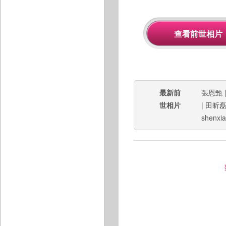
最新前
張恩甄
世相片
|
田昕
shenxi