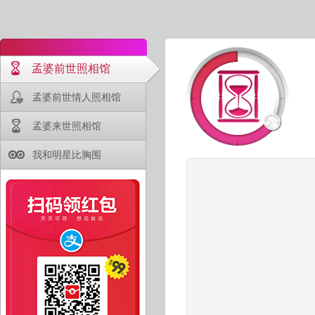
孟婆前世照相馆
孟婆前世情人照相馆
孟婆来世照相馆
我和明星比胸围