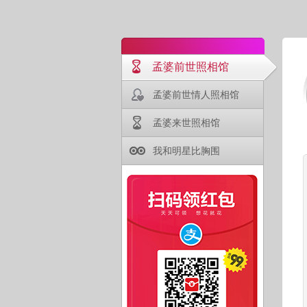
孟婆前世照相馆
孟婆前世情人照相馆
孟婆来世照相馆
我和明星比胸围