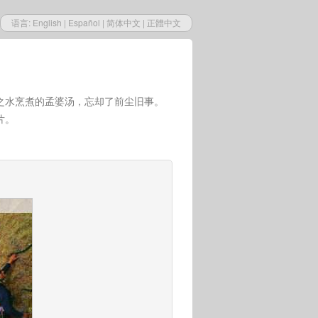
语言:
English
|
Español
|
简体中文
|
正體中文
之水烹煮的孟婆汤，忘却了前尘旧事。
片。