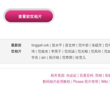
最新前
tinggali cok
|
苗水平
|
苗玄烨
|
范中碧
|
张砚芳
|
范
世相片
琦
|
范俊杰
|
李黑子
|
范倍誠
|
范光顺
|
范凤玲
|
范
学良
|
qin
|
苑仔细
|
范尊閔
|
徐雪儿
相关资源:
你必起
|
百度百科: 照相
|
彩
数码相片处理教程
|
Picasa 照片管理
|
Wiki