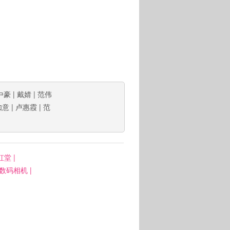
中豪
|
戴婧
|
范伟
如意
|
卢惠霞
|
范
虹堂
|
: 数码相机
|