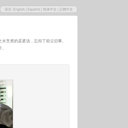
语言:
English
|
Español
|
简体中文
|
正體中文
之水烹煮的孟婆汤，忘却了前尘旧事。
片。