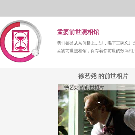
孟婆前世照相馆
我们都曾从奈何桥上走过，喝下三碗忘川
孟婆前世照相馆，保存着你前世的数码相
徐艺尧 的前世相片