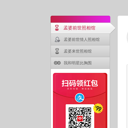
孟婆前世照相馆
孟婆前世情人照相馆
孟婆来世照相馆
我和明星比胸围