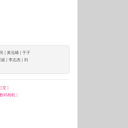
民
|
黃泓晞
|
于子
星妮
|
李志杰
|
刘
虹堂
|
: 数码相机
|