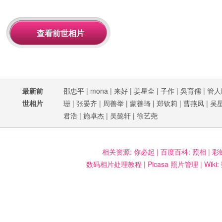
最新前
邵忠平
|
mona
|
来好
|
姜星全
|
子作
|
吳育儒
|
管人
世相片
珊
|
张晏齐
|
周善举
|
蒙善琦
|
郑钦莉
|
曹燕凤
|
吴
君浩
|
施卓杰
|
吴懿轩
|
徐艺尧
相关资源:
你必起
|
百度百科: 照相
|
彩
数码相片处理教程
|
Picasa 照片管理
|
Wiki