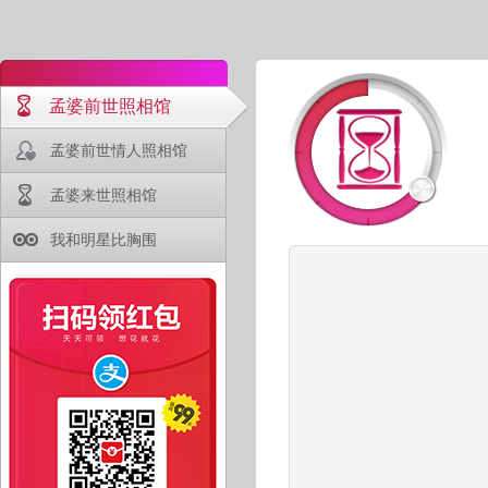
孟婆前世照相馆
孟婆前世情人照相馆
孟婆来世照相馆
我和明星比胸围