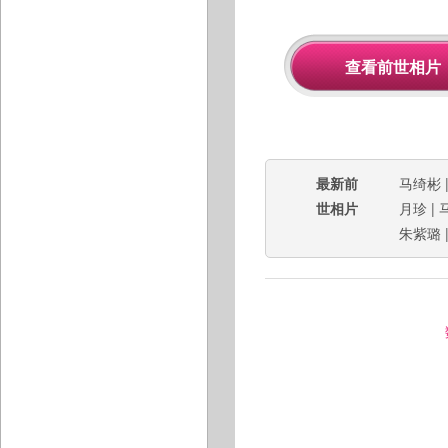
最新前
马绮彬
世相片
月珍
|
朱紫璐