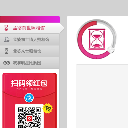
孟婆前世照相馆
孟婆前世情人照相馆
孟婆来世照相馆
我和明星比胸围