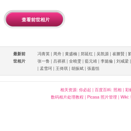
最新前
冯青英
|
周舟
|
黄盛楠
|
郑延红
|
吴凯源
|
崔勝賢
|
世相片
张一鲁
|
吕祺祺
|
全曉雯
|
藍元靖
|
李懿倫
|
刘咸梁
|
孟雪珂
|
王倚琪
|
胡振斌
|
張嘉恬
相关资源:
你必起
|
百度百科: 照相
|
彩
数码相片处理教程
|
Picasa 照片管理
|
Wiki