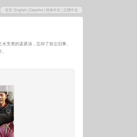
语言:
English
|
Español
|
简体中文
|
正體中文
之水烹煮的孟婆汤，忘却了前尘旧事。
片。