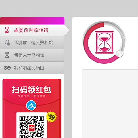
孟婆前世照相馆
孟婆前世情人照相馆
孟婆来世照相馆
我和明星比胸围