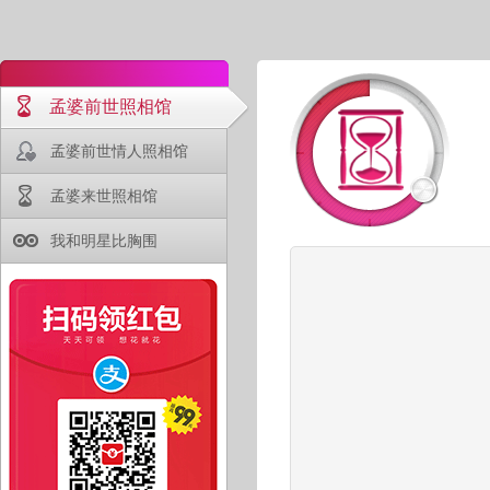
孟婆前世照相馆
孟婆前世情人照相馆
孟婆来世照相馆
我和明星比胸围