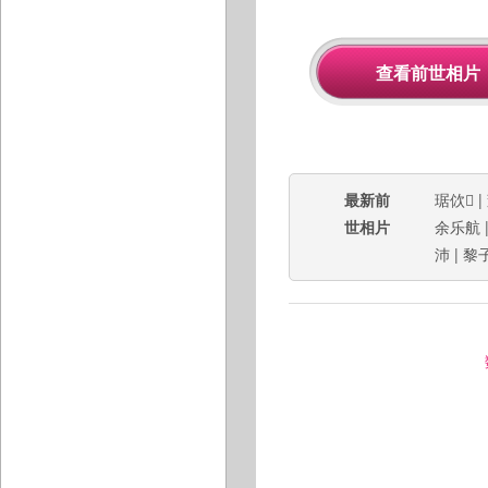
最新前
琚佽
|
世相片
余乐航
沛
|
黎