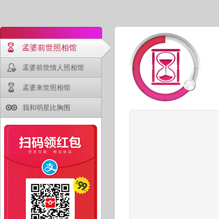
孟婆前世照相馆
孟婆前世情人照相馆
孟婆来世照相馆
我和明星比胸围