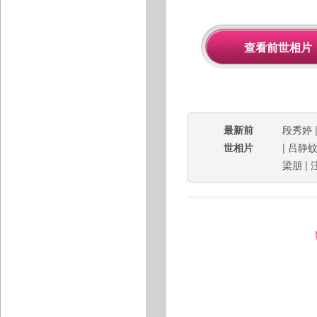
最新前
段秀婷
世相片
|
吕静
梁朋
|