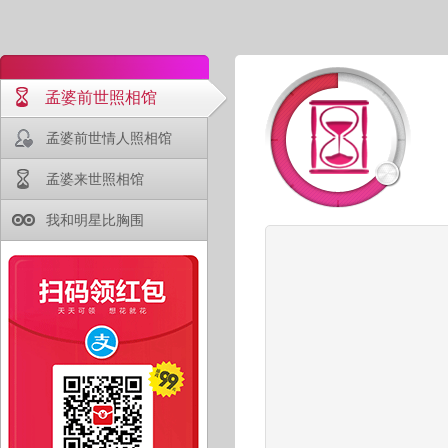
孟婆前世照相馆
孟婆前世情人照相馆
孟婆来世照相馆
我和明星比胸围