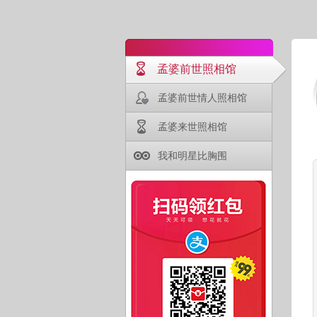
孟婆前世照相馆
孟婆前世情人照相馆
孟婆来世照相馆
我和明星比胸围