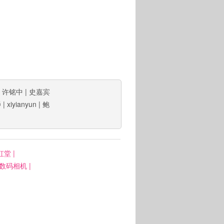
|
许铭中
|
史嘉宾
ΰ
|
xiyianyun
|
鲍
虹堂
|
: 数码相机
|