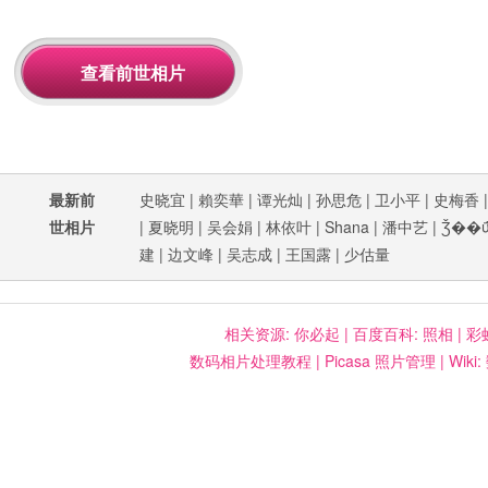
最新前
史晓宜
|
賴奕華
|
谭光灿
|
孙思危
|
卫小平
|
史梅香
世相片
|
夏晓明
|
吴会娟
|
林依叶
|
Shana
|
潘中艺
|
Ǯ��
建
|
边文峰
|
吴志成
|
王国露
|
少估量
相关资源:
你必起
|
百度百科: 照相
|
彩
数码相片处理教程
|
Picasa 照片管理
|
Wiki