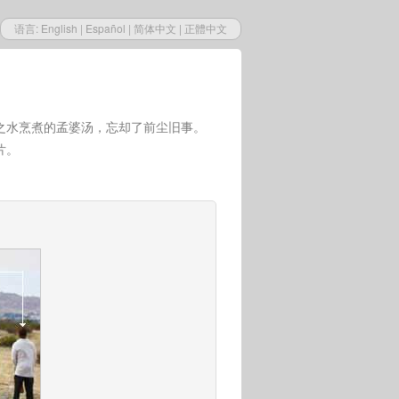
语言:
English
|
Español
|
简体中文
|
正體中文
之水烹煮的孟婆汤，忘却了前尘旧事。
片。