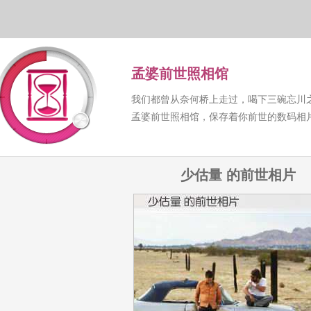
孟婆前世照相馆
我们都曾从奈何桥上走过，喝下三碗忘川
孟婆前世照相馆，保存着你前世的数码相
少估量 的前世相片