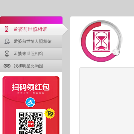
孟婆前世照相馆
孟婆前世情人照相馆
孟婆来世照相馆
我和明星比胸围