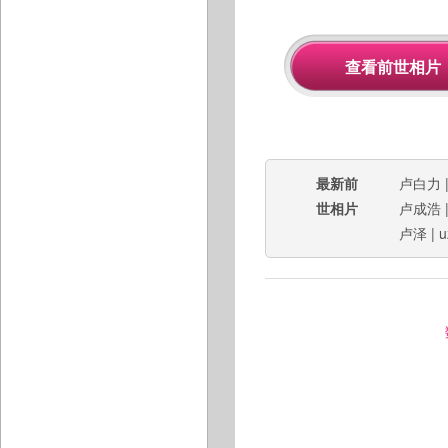
最新前
卢白力
世相片
卢成浩
卢泽
|
u