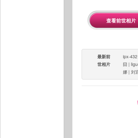
最新前
ipx-432
世相片
囧
|
lig
娜
|
刘