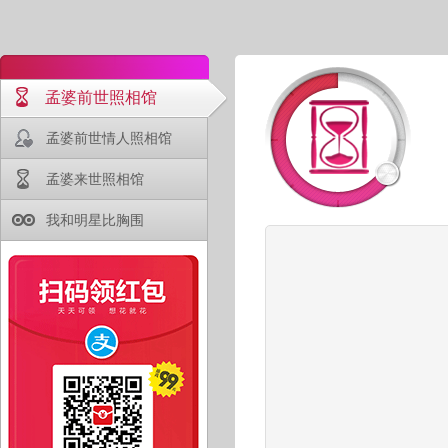
孟婆前世照相馆
孟婆前世情人照相馆
孟婆来世照相馆
我和明星比胸围