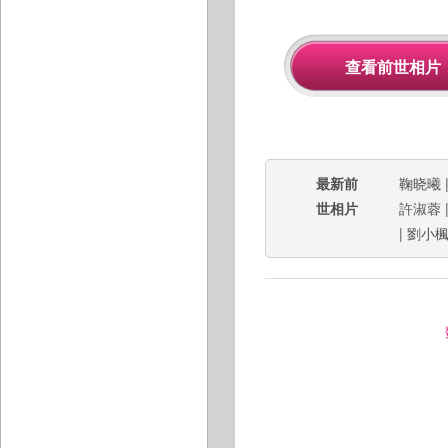
最新前
鞠晓曦
世相片
許淑蓉
|
劉小