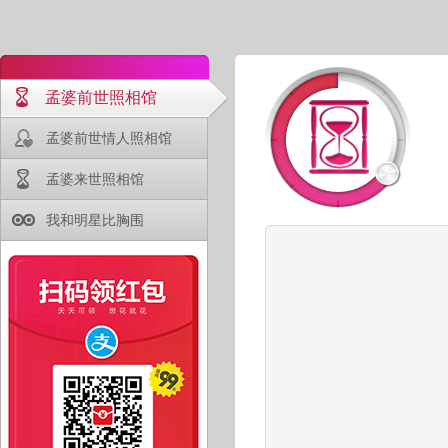
孟婆前世照相馆
孟婆前世情人照相馆
孟婆来世照相馆
我和明星比胸围