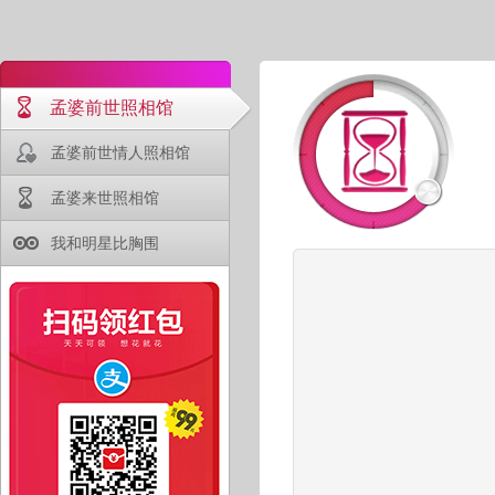
孟婆前世照相馆
孟婆前世情人照相馆
孟婆来世照相馆
我和明星比胸围