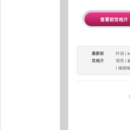
最新前
叶涓
|
a
世相片
䈓亮
|
|
储德