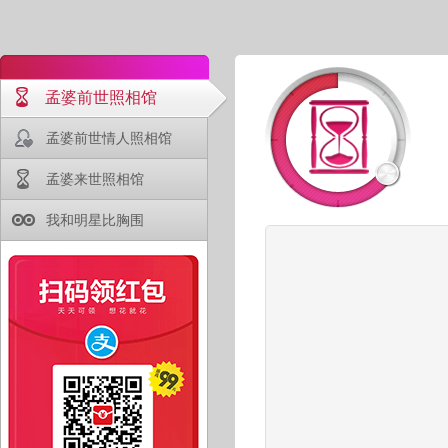
孟婆前世照相馆
孟婆前世情人照相馆
孟婆来世照相馆
我和明星比胸围