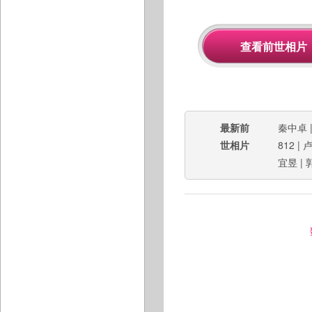
最新前
秦中卓
世相片
812
|
宜昱
|