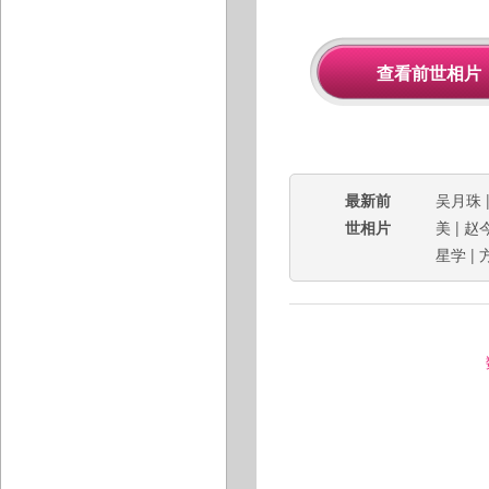
最新前
吴月珠
世相片
美
|
赵
星学
|