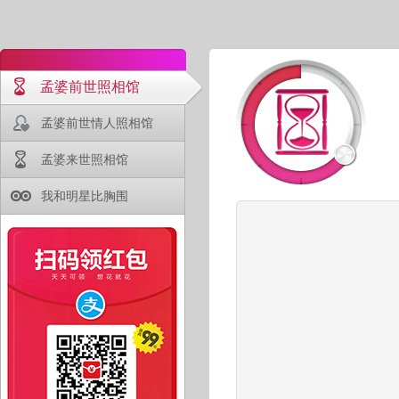
孟婆前世照相馆
孟婆前世情人照相馆
孟婆来世照相馆
我和明星比胸围