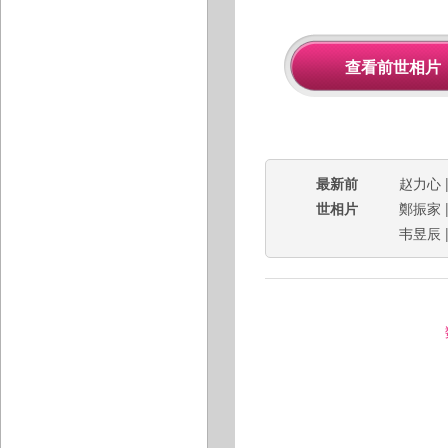
最新前
赵力心
世相片
鄭振家
韦昱辰