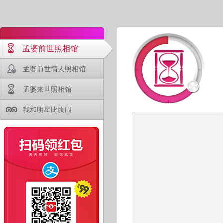
孟婆前世照相馆
孟婆前世情人照相馆
孟婆来世照相馆
我和明星比胸围