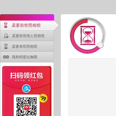
孟婆前世照相馆
孟婆前世情人照相馆
孟婆来世照相馆
我和明星比胸围