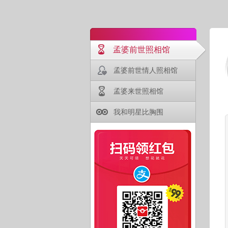
孟婆前世照相馆
孟婆前世情人照相馆
孟婆来世照相馆
我和明星比胸围