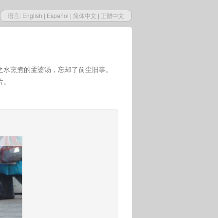
语言:
English
|
Español
|
简体中文
|
正體中文
之水烹煮的孟婆汤，忘却了前尘旧事。
片。