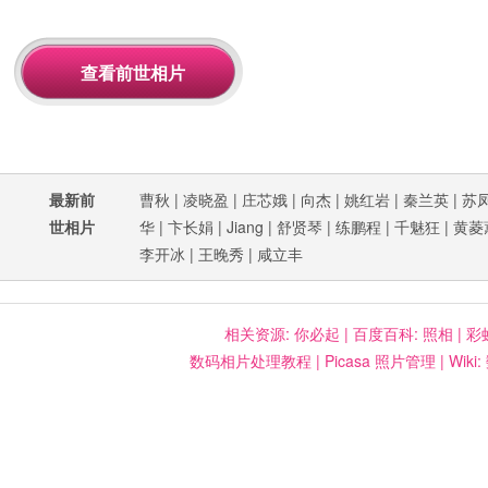
最新前
曹秋
|
凌晓盈
|
庄芯娥
|
向杰
|
姚红岩
|
秦兰英
|
苏
世相片
华
|
卞长娟
|
Jiang
|
舒贤琴
|
练鹏程
|
千魅狂
|
黄菱
李开冰
|
王晚秀
|
咸立丰
相关资源:
你必起
|
百度百科: 照相
|
彩
数码相片处理教程
|
Picasa 照片管理
|
Wiki