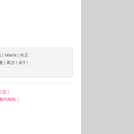
凤
|
talaria
|
向正
蕙
|
蒋沙
|
余Y
|
虹堂
|
: 数码相机
|