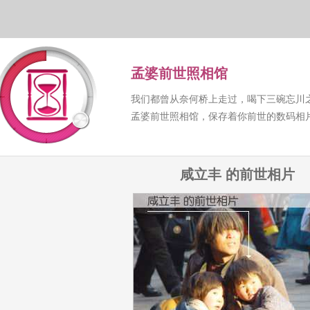
孟婆前世照相馆
我们都曾从奈何桥上走过，喝下三碗忘川
孟婆前世照相馆，保存着你前世的数码相
咸立丰 的前世相片