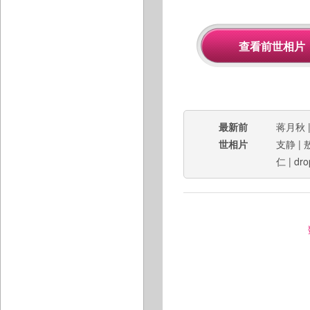
最新前
蒋月秋
世相片
支静
|
仁
|
dro