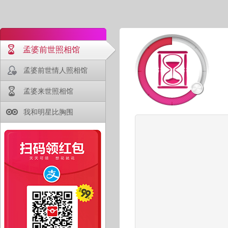
孟婆前世照相馆
孟婆前世情人照相馆
孟婆来世照相馆
我和明星比胸围