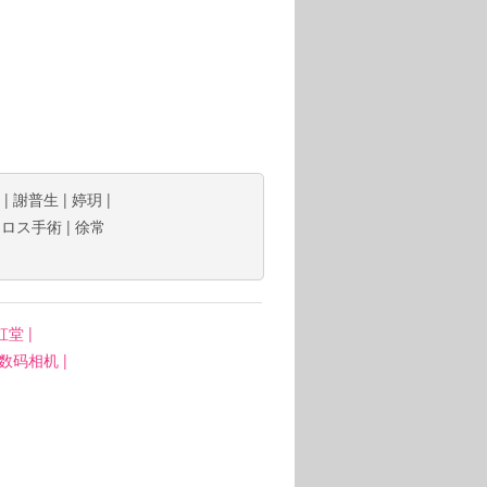
|
謝普生
|
婷玥
|
|
ロス手術
|
徐常
虹堂
|
: 数码相机
|