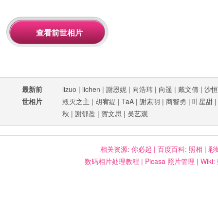
最新前
lizuo
|
lichen
|
謝恩妮
|
向浩玮
|
向遥
|
戴文倩
|
沙恒
世相片
毁灭之主
|
胡宥緹
|
TaA
|
謝素明
|
商智勇
|
叶星甜
秋
|
謝郁盈
|
賀文思
|
吴艺观
相关资源:
你必起
|
百度百科: 照相
|
彩
数码相片处理教程
|
Picasa 照片管理
|
Wiki