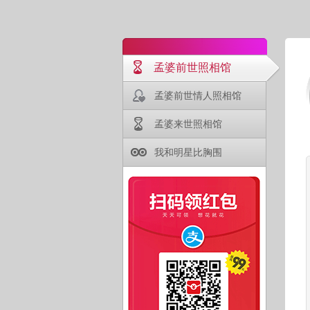
孟婆前世照相馆
孟婆前世情人照相馆
孟婆来世照相馆
我和明星比胸围