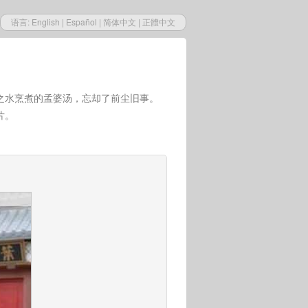
语言:
English
|
Español
|
简体中文
|
正體中文
之水烹煮的孟婆汤，忘却了前尘旧事。
片。