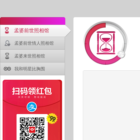
孟婆前世照相馆
孟婆前世情人照相馆
孟婆来世照相馆
我和明星比胸围