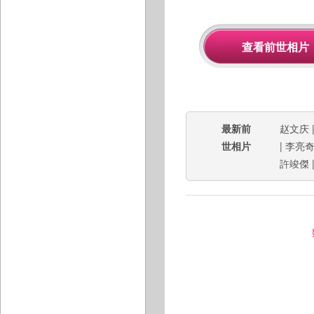
最新前
赵文庆
世相片
|
李亮
許竣傑