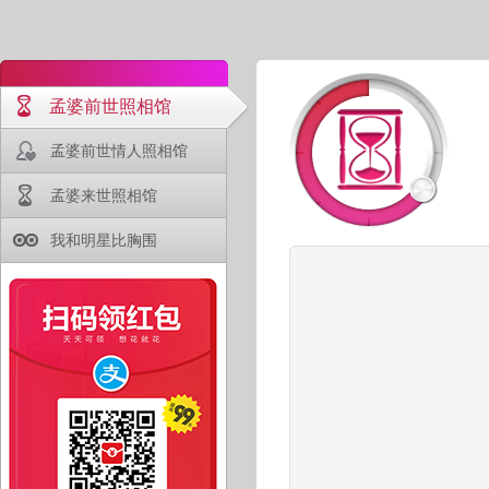
孟婆前世照相馆
孟婆前世情人照相馆
孟婆来世照相馆
我和明星比胸围