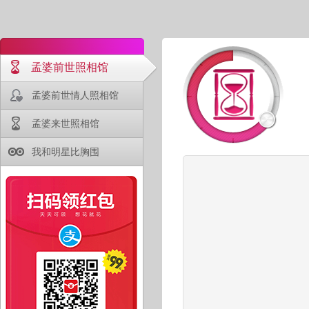
孟婆前世照相馆
孟婆前世情人照相馆
孟婆来世照相馆
我和明星比胸围