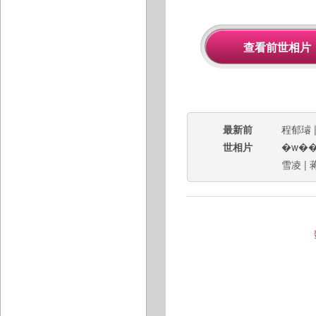
最新前
程郁璿
世相片
�w�
雪凌
|