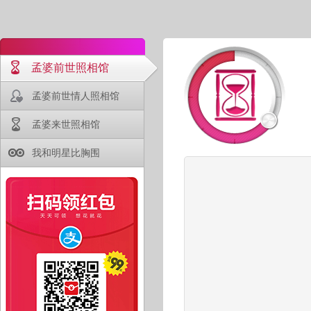
孟婆前世照相馆
孟婆前世情人照相馆
孟婆来世照相馆
我和明星比胸围