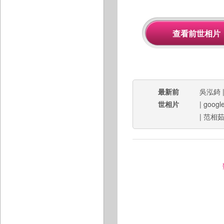
最新前
吳泓錡
世相片
|
google
|
范相