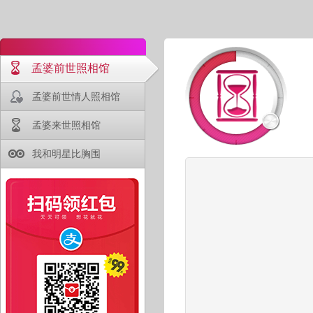
孟婆前世照相馆
孟婆前世情人照相馆
孟婆来世照相馆
我和明星比胸围