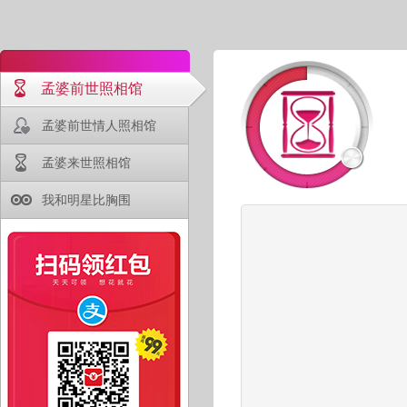
孟婆前世照相馆
孟婆前世情人照相馆
孟婆来世照相馆
我和明星比胸围