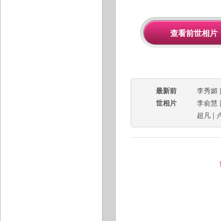
最新前
李秀媚
世相片
李俞慧
超凡
|