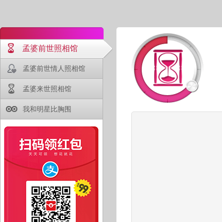
孟婆前世照相馆
孟婆前世情人照相馆
孟婆来世照相馆
我和明星比胸围