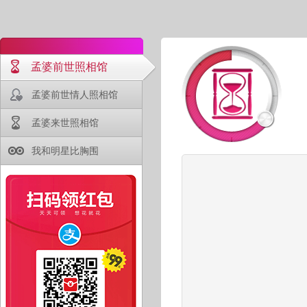
孟婆前世照相馆
孟婆前世情人照相馆
孟婆来世照相馆
我和明星比胸围