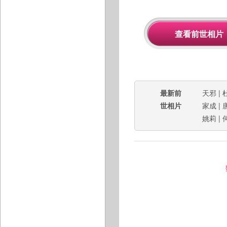
最新前
天邪
|
世相片
家成
|
姚莉
|