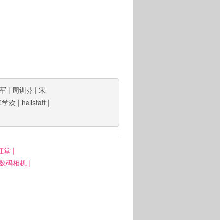
军
|
周训芬
|
宋
李学欢
|
hallstatt
|
虹堂
|
: 数码相机
|