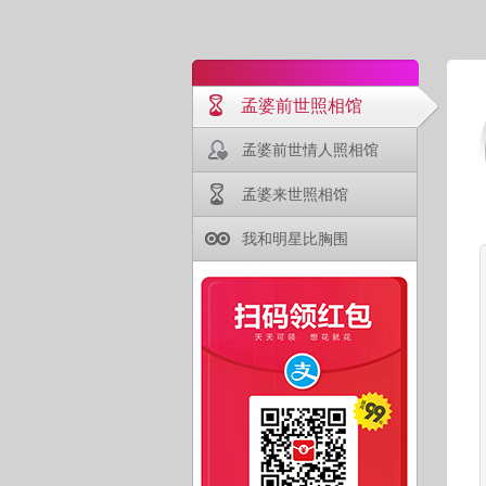
孟婆前世照相馆
孟婆前世情人照相馆
孟婆来世照相馆
我和明星比胸围