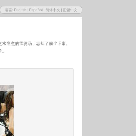
语言:
English
|
Español
|
简体中文
|
正體中文
之水烹煮的孟婆汤，忘却了前尘旧事。
片。