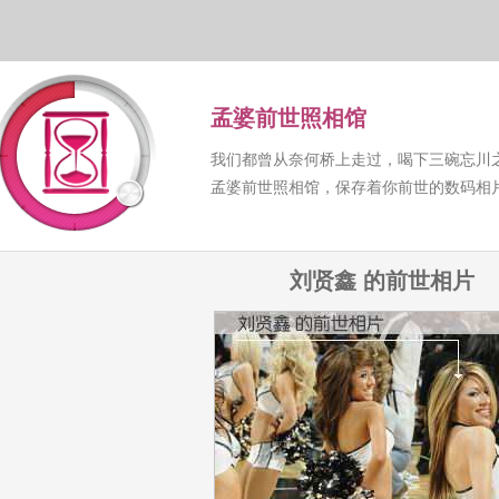
孟婆前世照相馆
我们都曾从奈何桥上走过，喝下三碗忘川
孟婆前世照相馆，保存着你前世的数码相
刘贤鑫 的前世相片