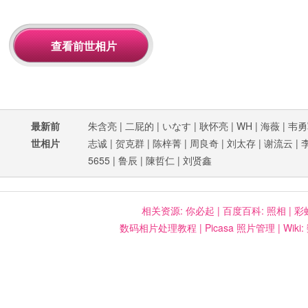
最新前
朱含亮
|
二屁的
|
いなす
|
耿怀亮
|
WH
|
海薇
|
韦勇
世相片
志诚
|
贺克群
|
陈梓菁
|
周良奇
|
刘太存
|
谢流云
|
5655
|
鲁辰
|
陳哲仁
|
刘贤鑫
相关资源:
你必起
|
百度百科: 照相
|
彩
数码相片处理教程
|
Picasa 照片管理
|
Wiki